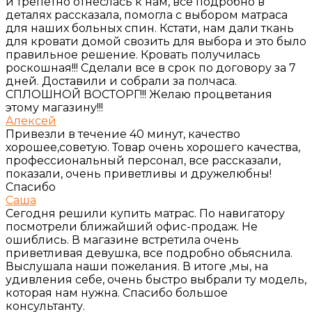
и трепетно отнеслась к нам, все подробно в
деталях рассказала, помогла с выбором матраса
для наших больных спин. Кстати, нам дали ткань
для кровати домой свозить для выбора и это было
правильное решение. Кровать получилась
роскошная!!! Сделали все в срок по договору за 7
дней. Доставили и собрали за полчаса.
СПЛОШНОЙ ВОСТОРГ!!! Желаю процветания
этому магазину!!!
Алексей
Привезли в течение 40 минут, качество
хорошее,советую. Товар очень хорошего качества,
профессиональный персонал, все рассказали,
показали, очень приветливы и дружелюбны!
Спасибо
Саша
Сегодня решили купить матрас. По навигатору
посмотрели ближайший офис-продаж. Не
ошиблись. В магазине встретила очень
приветливая девушка, все подробно обьяснила.
Выслушала наши пожелания. В итоге ,мы, на
удивления себе, очень быстро выбрали ту модель,
которая нам нужна. Спасибо большое
консультанту.