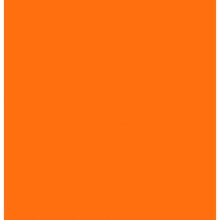
МАТРАСЫ LUX
АКСЕССУАРЫ ДЛЯ СНА
ЛЮКС КОМФОРТ
ЛЮКС ПРЕМИУМ
ЛЮКС СТАНДАРТ
ЛЮКС ТОППЕРЫ
ЛЮКС ЭКОНОМ
МАТРАСЫ NATURAVERA
МАТРАСЫ SLEEP DIVING
МАТРАСЫ STRONG
МАТРАСЫ VELES
Топперы/Чехлы
Кровати
Бокспринг. Кроватное основание
Детские и УГЛОВЫЕ
ПРЕМИУМ с подъёмным механизмом
СТАНДАРТ с подъёмным механизмом
Диваны
Модульные диваны. Дизайн
Прямые диваны
Угловые диваны
Кресла
Тумбочки прикроватные, комоды, консоль, пуфы
Постельные принадлежности