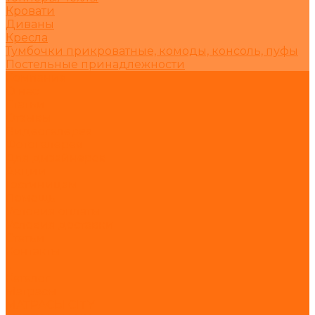
Кровати
Диваны
Кресла
Тумбочки прикроватные, комоды, консоль, пуфы
Постельные принадлежности
Компания
О нас
Статьи
Отзывы
Видеогалерея
Фотогалерея
Для дизайнеров
Акции
Гостиницам
Помощь
Условия оплаты
Условия доставки
Статьи
Контакты
...
Каталог
Матрасы
МАТРАСЫ CITY