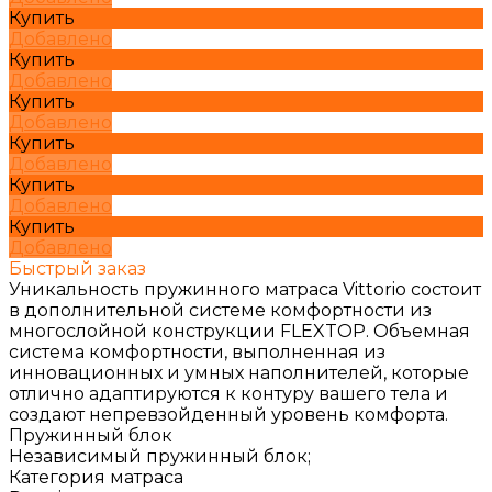
Купить
Добавлено
Купить
Добавлено
Купить
Добавлено
Купить
Добавлено
Купить
Добавлено
Купить
Добавлено
Быстрый заказ
Уникальность пружинного матраса Vittorio состоит
в дополнительной системе комфортности из
многослойной конструкции FLEXTOP. Объемная
система комфортности, выполненная из
инновационных и умных наполнителей, которые
отлично адаптируются к контуру вашего тела и
создают непревзойденный уровень комфорта.
Пружинный блок
Независимый пружинный блок;
Категория матраса