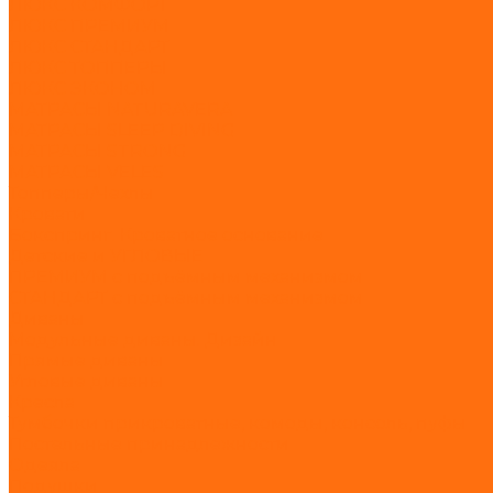
ЛЮКС КОМФОРТ
ЛЮКС ПРЕМИУМ
ЛЮКС СТАНДАРТ
ЛЮКС ТОППЕРЫ
ЛЮКС ЭКОНОМ
МАТРАСЫ NATURAVERA
МАТРАСЫ SLEEP DIVING
МАТРАСЫ STRONG
МАТРАСЫ VELES
Топперы/Чехлы
Кровати
Бокспринг. Кроватное основание
Детские и УГЛОВЫЕ
ПРЕМИУМ с подъёмным механизмом
СТАНДАРТ с подъёмным механизмом
Диваны
Модульные диваны. Дизайн
Прямые диваны
Угловые диваны
Кресла
Тумбочки прикроватные, комоды, консоль, пуфы
Постельные принадлежности
Одеяла
Подушки