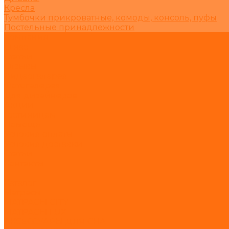
Кресла
Тумбочки прикроватные, комоды, консоль, пуфы
Постельные принадлежности
Компания
О нас
Статьи
Отзывы
Видеогалерея
Фотогалерея
Для дизайнеров
Акции
Гостиницам
Помощь
Условия оплаты
Условия доставки
Статьи
Контакты
...
Каталог
Матрасы
МАТРАСЫ CITY
МАТРАСЫ LUX
АКСЕССУАРЫ ДЛЯ СНА