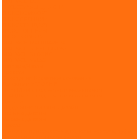
МАТРАСЫ LUX
АКСЕССУАРЫ ДЛЯ СНА
ЛЮКС КОМФОРТ
ЛЮКС ПРЕМИУМ
ЛЮКС СТАНДАРТ
ЛЮКС ТОППЕРЫ
ЛЮКС ЭКОНОМ
МАТРАСЫ NATURAVERA
МАТРАСЫ SLEEP DIVING
МАТРАСЫ STRONG
МАТРАСЫ VELES
Топперы/Чехлы
Кровати
Бокспринг. Кроватное основание
Детские и УГЛОВЫЕ
ПРЕМИУМ с подъёмным механизмом
СТАНДАРТ с подъёмным механизмом
Диваны
Модульные диваны. Дизайн
Прямые диваны
Угловые диваны
Кресла
Тумбочки прикроватные, комоды, консоль, пуфы
Постельные принадлежности