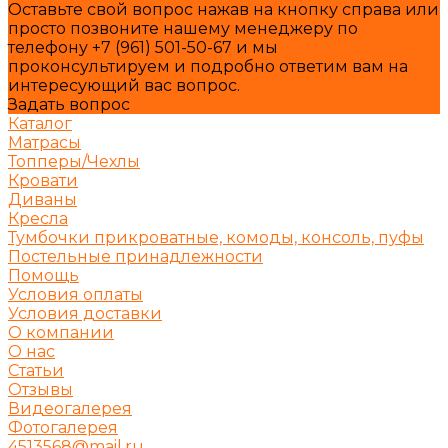
Оставьте свой вопрос нажав на кнопку справа или
просто позвоните нашему менеджеру по
телефону +7 (961) 501-50-67 и мы
проконсультируем и подробно ответим вам на
интересующий вас вопрос.
Задать вопрос
Каталог
Матрасы
Топперы/Чехлы
Кровати
Диваны
Кресла
Тумбочки прикроватные, комоды, консоль, пуфы
Постельные принадлежности
Помощь
Условия оплаты
Условия доставки
О компании
О нас
Статьи
Отзывы
Видеогалерея
Фотогалерея
4513568@mail.ru