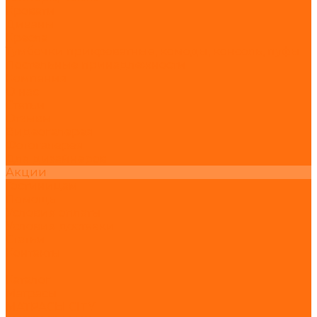
Кровати
Диваны
Кресла
Тумбочки прикроватные, комоды, консоль, пуфы
Постельные принадлежности
Компания
О нас
Статьи
Отзывы
Видеогалерея
Фотогалерея
Для дизайнеров
Акции
Гостиницам
Помощь
Условия оплаты
Условия доставки
Статьи
Контакты
...
Каталог
Матрасы
МАТРАСЫ CITY