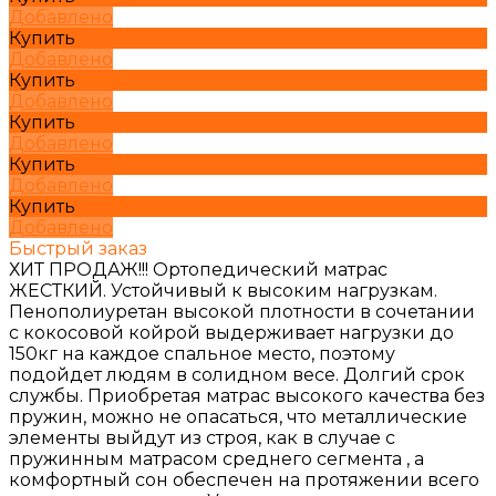
Добавлено
Купить
Добавлено
Купить
Добавлено
Купить
Добавлено
Купить
Добавлено
Купить
Добавлено
Быстрый заказ
ХИТ ПРОДАЖ!!! Ортопедический матрас
ЖЕСТКИЙ. Устойчивый к высоким нагрузкам.
Пенополиуретан высокой плотности в сочетании
с кокосовой койрой выдерживает нагрузки до
150кг на каждое спальное место, поэтому
подойдет людям в солидном весе. Долгий срок
службы. Приобретая матрас высокого качества без
пружин, можно не опасаться, что металлические
элементы выйдут из строя, как в случае с
пружинным матрасом среднего сегмента , а
комфортный сон обеспечен на протяжении всего