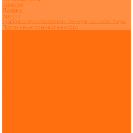
Кровати
Диваны
Кресла
Тумбочки прикроватные, комоды, консоль, пуфы
Постельные принадлежности
Компания
О нас
Статьи
Отзывы
Видеогалерея
Фотогалерея
Для дизайнеров
Акции
Гостиницам
Помощь
Условия оплаты
Условия доставки
Статьи
Контакты
...
Каталог
Матрасы
МАТРАСЫ CITY