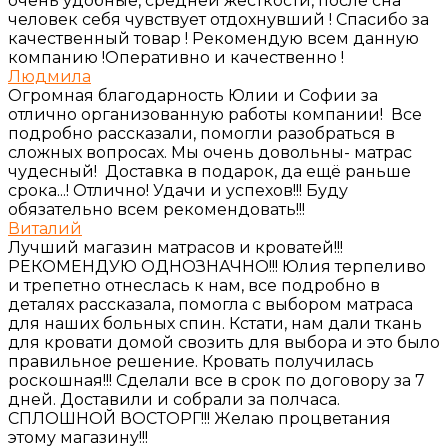
очень удобные, средней жесткости, после сна
человек себя чувствует отдохнувший ! Спасибо за
качественный товар ! Рекомендую всем данную
компанию !Оперативно и качественно !
Людмила
Огромная благодарность Юлии и Софии за
отлично организованную работы компании! Все
подробно рассказали, помогли разобраться в
сложных вопросах. Мы очень довольны- матрас
чудесный! Доставка в подарок, да ещё раньше
срока...! Отлично! Удачи и успехов!!! Буду
обязательно всем рекомендовать!!!
Виталий
Лучший магазин матрасов и кроватей!!!
РЕКОМЕНДУЮ ОДНОЗНАЧНО!!! Юлия терпеливо
и трепетно отнеслась к нам, все подробно в
деталях рассказала, помогла с выбором матраса
для наших больных спин. Кстати, нам дали ткань
для кровати домой свозить для выбора и это было
правильное решение. Кровать получилась
роскошная!!! Сделали все в срок по договору за 7
дней. Доставили и собрали за полчаса.
СПЛОШНОЙ ВОСТОРГ!!! Желаю процветания
этому магазину!!!