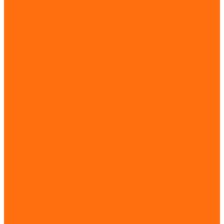
МАТРАСЫ LUX
АКСЕССУАРЫ ДЛЯ СНА
ЛЮКС КОМФОРТ
ЛЮКС ПРЕМИУМ
ЛЮКС СТАНДАРТ
ЛЮКС ТОППЕРЫ
ЛЮКС ЭКОНОМ
МАТРАСЫ NATURAVERA
МАТРАСЫ SLEEP DIVING
МАТРАСЫ STRONG
МАТРАСЫ VELES
Топперы/Чехлы
Кровати
Бокспринг. Кроватное основание
Детские и УГЛОВЫЕ
ПРЕМИУМ с подъёмным механизмом
СТАНДАРТ с подъёмным механизмом
Диваны
Модульные диваны. Дизайн
Прямые диваны
Угловые диваны
Кресла
Тумбочки прикроватные, комоды, консоль, пуфы
Постельные принадлежности