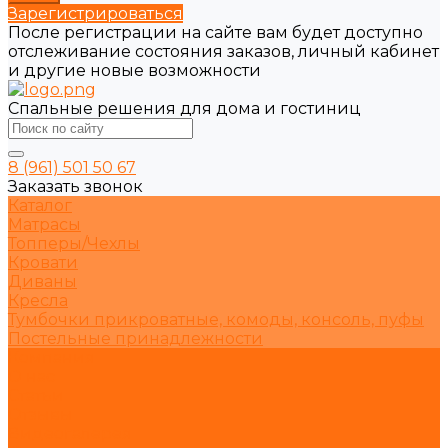
Зарегистрироваться
После регистрации на сайте вам будет доступно
отслеживание состояния заказов, личный кабинет
и другие новые возможности
Спальные решения для дома и гостиниц
8 (961) 501 50 67
Заказать звонок
Каталог
Матрасы
Топперы/Чехлы
Кровати
Диваны
Кресла
Тумбочки прикроватные, комоды, консоль, пуфы
Постельные принадлежности
Компания
О нас
Статьи
Отзывы
Видеогалерея