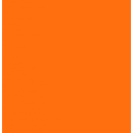
Фотогалерея
Для дизайнеров
Акции
Гостиницам
Помощь
Условия оплаты
Условия доставки
Статьи
Контакты
...
Каталог
Матрасы
МАТРАСЫ CITY
МАТРАСЫ LUX
АКСЕССУАРЫ ДЛЯ СНА
ЛЮКС КОМФОРТ
ЛЮКС ПРЕМИУМ
ЛЮКС СТАНДАРТ
ЛЮКС ТОППЕРЫ
ЛЮКС ЭКОНОМ
МАТРАСЫ NATURAVERA
МАТРАСЫ SLEEP DIVING
МАТРАСЫ STRONG
МАТРАСЫ VELES