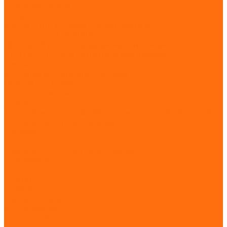
Топперы/Чехлы
Кровати
Бокспринг. Кроватное основание
Детские и УГЛОВЫЕ
ПРЕМИУМ с подъёмным механизмом
СТАНДАРТ с подъёмным механизмом
Диваны
Модульные диваны. Дизайн
Прямые диваны
Угловые диваны
Кресла
Тумбочки прикроватные, комоды, консоль, пуфы
Постельные принадлежности
Одеяла
Подушки
Комплекты постельного белья
Компания
О нас
Статьи
Отзывы
Видеогалерея
Фотогалерея
Для дизайнеров