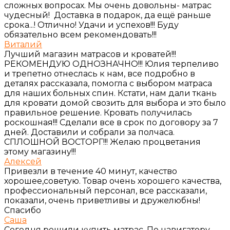
сложных вопросах. Мы очень довольны- матрас
чудесный! Доставка в подарок, да ещё раньше
срока...! Отлично! Удачи и успехов!!! Буду
обязательно всем рекомендовать!!!
Виталий
Лучший магазин матрасов и кроватей!!!
РЕКОМЕНДУЮ ОДНОЗНАЧНО!!! Юлия терпеливо
и трепетно отнеслась к нам, все подробно в
деталях рассказала, помогла с выбором матраса
для наших больных спин. Кстати, нам дали ткань
для кровати домой свозить для выбора и это было
правильное решение. Кровать получилась
роскошная!!! Сделали все в срок по договору за 7
дней. Доставили и собрали за полчаса.
СПЛОШНОЙ ВОСТОРГ!!! Желаю процветания
этому магазину!!!
Алексей
Привезли в течение 40 минут, качество
хорошее,советую. Товар очень хорошего качества,
профессиональный персонал, все рассказали,
показали, очень приветливы и дружелюбны!
Спасибо
Саша
Сегодня решили купить матрас. По навигатору