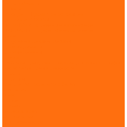
Топперы/Чехлы
Кровати
Бокспринг. Кроватное основание
Детские и УГЛОВЫЕ
ПРЕМИУМ с подъёмным механизмом
СТАНДАРТ с подъёмным механизмом
Диваны
Модульные диваны. Дизайн
Прямые диваны
Угловые диваны
Кресла
Тумбочки прикроватные, комоды, консоль, пуфы
Постельные принадлежности
Одеяла
Подушки
Комплекты постельного белья
Компания
О нас
Статьи
Отзывы
Видеогалерея
Фотогалерея
Для дизайнеров