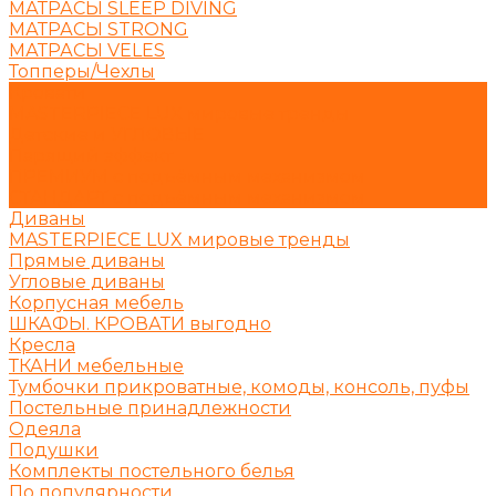
МАТРАСЫ SLEEP DIVING
МАТРАСЫ STRONG
МАТРАСЫ VELES
Топперы/Чехлы
Кровати
MASTERPIECE LUX мировые тренды
Детские и УГЛОВЫЕ
Парящий эффект
ПРЕМИУМ с подъёмным механизмом
СТАНДАРТ с подъёмным механизмом
Диваны
MASTERPIECE LUX мировые тренды
Прямые диваны
Угловые диваны
Корпусная мебель
ШКАФЫ. КРОВАТИ выгодно
Кресла
ТКАНИ мебельные
Тумбочки прикроватные, комоды, консоль, пуфы
Постельные принадлежности
Одеяла
Подушки
Комплекты постельного белья
По популярности