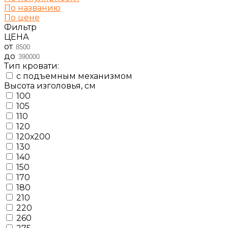
По названию
По цене
Фильтр
ЦЕНА
от
до
Тип кровати:
с подъемным механизмом
Высота изголовья, см
100
105
110
120
120х200
130
140
150
170
180
210
220
260