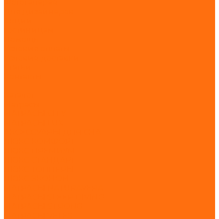
Фотогалерея
Для дизайнеров
Акции
Гостиницам
Помощь
Условия оплаты
Условия доставки
Статьи
Контакты
...
Каталог
Матрасы
МАТРАСЫ CITY
МАТРАСЫ LUX
АКСЕССУАРЫ ДЛЯ СНА
ЛЮКС КОМФОРТ
ЛЮКС ПРЕМИУМ
ЛЮКС СТАНДАРТ
ЛЮКС ТОППЕРЫ
ЛЮКС ЭКОНОМ
МАТРАСЫ NATURAVERA
МАТРАСЫ SLEEP DIVING
МАТРАСЫ STRONG
МАТРАСЫ VELES