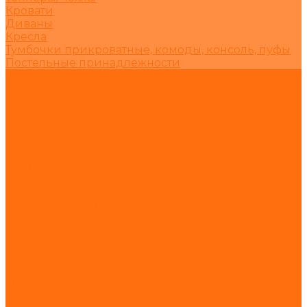
Кровати
Диваны
Кресла
Тумбочки прикроватные, комоды, консоль, пуфы
Постельные принадлежности
Компания
О нас
Статьи
Отзывы
Видеогалерея
Фотогалерея
Для дизайнеров
Акции
Гостиницам
Помощь
Условия оплаты
Условия доставки
Статьи
Контакты
...
Каталог
Матрасы
МАТРАСЫ CITY