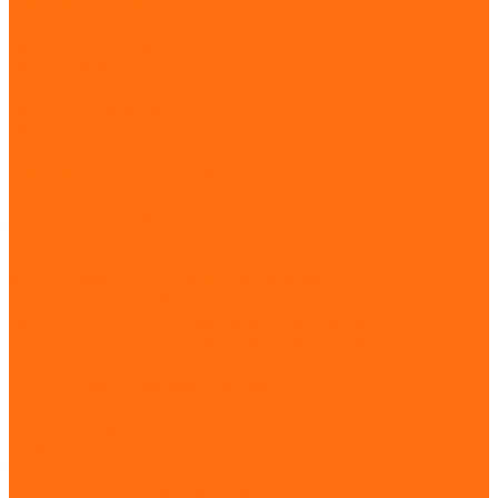
МАТРАСЫ LUX
АКСЕССУАРЫ ДЛЯ СНА
ЛЮКС КОМФОРТ
ЛЮКС ПРЕМИУМ
ЛЮКС СТАНДАРТ
ЛЮКС ТОППЕРЫ
ЛЮКС ЭКОНОМ
МАТРАСЫ NATURAVERA
МАТРАСЫ SLEEP DIVING
МАТРАСЫ STRONG
МАТРАСЫ VELES
Топперы/Чехлы
Кровати
Бокспринг. Кроватное основание
Детские и УГЛОВЫЕ
ПРЕМИУМ с подъёмным механизмом
СТАНДАРТ с подъёмным механизмом
Диваны
Модульные диваны. Дизайн
Прямые диваны
Угловые диваны
Кресла
Тумбочки прикроватные, комоды, консоль, пуфы
Постельные принадлежности