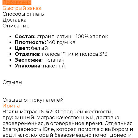
Добавлено
Быстрый заказ
Способы оплаты
Доставка
Описание
Состав:
страйп-сатин - 100% хлопок
Плотность:
140 гр/м кв
Цвет:
белый
Отделка:
полоса 1*1 или полоса 3*3
Застежка:
клапан
Упаковка:
пакет п/п
Отзывы
Отзывы от покупателей
Ирина
Взяли матрас 160х200 средней жесткости,
пружинный. Матрас качественный, доставка
своевременная, в оговоренное время. Отдельная
благодарность Юле, которая помогла с выбором и
водителю, который безвозмездно помог донести