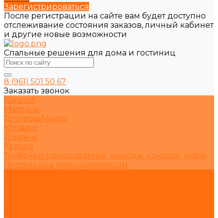
Зарегистрироваться
После регистрации на сайте вам будет доступно
отслеживание состояния заказов, личный кабинет
и другие новые возможности
Спальные решения для дома и гостиниц
8 (961) 501 50 67
Заказать звонок
Каталог
Матрасы
Топперы/Чехлы
Кровати
Диваны
Кресла
Тумбочки прикроватные, комоды, консоль, пуфы
Постельные принадлежности
Компания
О нас
Статьи
Отзывы
Видеогалерея