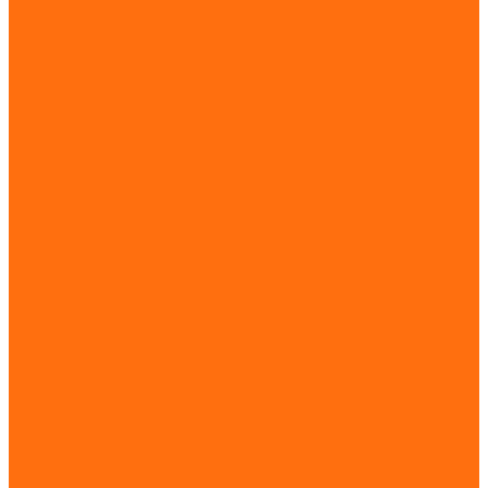
Топперы/Чехлы
Кровати
Бокспринг. Кроватное основание
Детские и УГЛОВЫЕ
ПРЕМИУМ с подъёмным механизмом
СТАНДАРТ с подъёмным механизмом
Диваны
Модульные диваны. Дизайн
Прямые диваны
Угловые диваны
Кресла
Тумбочки прикроватные, комоды, консоль, пуфы
Постельные принадлежности
Одеяла
Подушки
Комплекты постельного белья
Компания
О нас
Статьи
Отзывы
Видеогалерея
Фотогалерея
Для дизайнеров