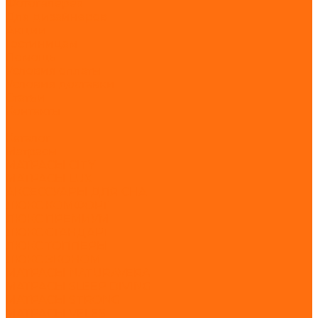
Фотогалерея
Для дизайнеров
Акции
Гостиницам
Помощь
Условия оплаты
Условия доставки
Статьи
Контакты
...
Каталог
Матрасы
МАТРАСЫ CITY
МАТРАСЫ LUX
АКСЕССУАРЫ ДЛЯ СНА
ЛЮКС КОМФОРТ
ЛЮКС ПРЕМИУМ
ЛЮКС СТАНДАРТ
ЛЮКС ТОППЕРЫ
ЛЮКС ЭКОНОМ
МАТРАСЫ NATURAVERA
МАТРАСЫ SLEEP DIVING
МАТРАСЫ STRONG
МАТРАСЫ VELES